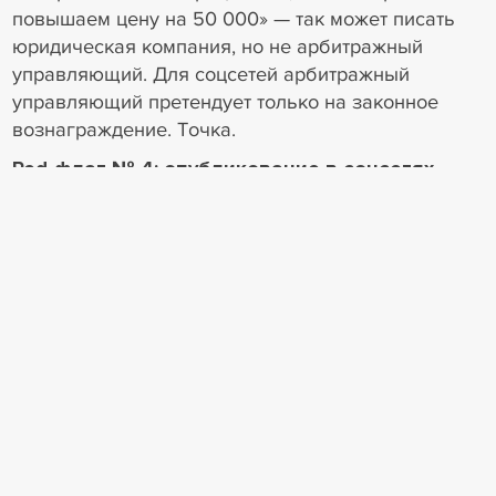
повышаем цену на 50 000» — так может писать
юридическая компания, но не арбитражный
управляющий. Для соцсетей арбитражный
управляющий претендует только на законное
вознаграждение. Точка.
Red-флаг № 4: опубликование в соцсетях
фотографий, которые могут подтвердить
заинтересованность.
Когда АУ публикует совместные фото с
должником, кредитором или родственниками —
это повод для жалобы.
1
Пример 1. Супруга АУ и супруга кредитора —
родные сестры. Кредитор и АУ совместно
проводили досуг и публиковали фото в
социальных сетях. Должник направил в суд
заявление об отстранении с приложением