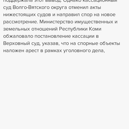
поддержала этот вывод. Однако кассационный
суд Волго-Вятского округа отменил акты
нижестоящих судов и направил спор на новое
рассмотрение. Министерство имущественных и
земельных отношений Республики Коми
обжаловало постановление кассации в
Верховный суд, указав, что на спорные объекты
наложен арест в рамках уголовного дела,
который был сохранен приговором суда, и этот
арест не может быть преодолен в деле о
банкротстве. По мнению министерства, окружной
суд не учел невозможность разрешения спора о
реализации правомочий собственности в
условиях существующего ареста. Судья ВС РФ
Надежда Ксенофонтова передала жалобу на
рассмотрение СКЭС (дело № А29-13609/2022).