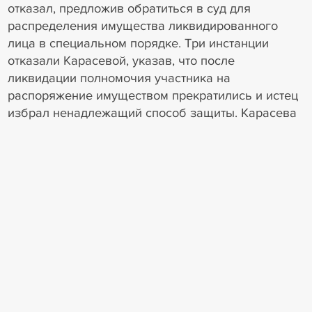
отказал, предложив обратиться в суд для
распределения имущества ликвидированного
лица в специальном порядке. Три инстанции
отказали Карасевой, указав, что после
ликвидации полномочия участника на
распоряжение имуществом прекратились и истец
избрал ненадлежащий способ защиты. Карасева
пожаловалась в ВС, сославшись на аналогичное
дело, где суд округа отменил отказные акты и
направил спор на пересмотр, а при новом
рассмотрении иск к другому банку удовлетворили.
Судья ВС РФ Елена Борисова передала жалобу в
Экономколлегию (дело № А76-3964/2023).
1
5