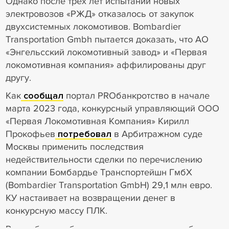
Однако после трех лет испытаний новых
электровозов «РЖД» отказалось от закупок
двухсистемных локомотивов. Bombardier
Transportation Gmbh пытается доказать, что АО
«Энгельсский локомотивный завод» и «Первая
локомотивная компания» аффилированы друг
другу.
Как
сообщал
портал PROбанкротство в начале
марта 2023 года, конкурсный управляющий ООО
«Первая Локомотивная Компания» Кирилл
Прокофьев
потребовал
в Арбитражном суде
Москвы применить последствия
недействительности сделки по перечислению
компании Бомбардье Транспортейшн ГмбХ
(Bombardier Transportation GmbH) 29,1 млн евро.
КУ настаивает на возвращении денег в
конкурсную массу ПЛК.