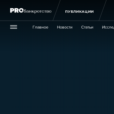
ПУБЛИКАЦИИ
Везде
Главное
Новости
Статьи
Иссле
Экономика и бизнес
Закон
Публикации
Новости
Статьи
Эксперт PRO
Интервью
Крупн
Мероприятия
Обучения
Онлайн-обучения
К
Игроки рынка
Компании
Персоны
Кейсы
Услуги
Услуги