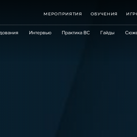
МЕРОПРИЯТИЯ
ОБУЧЕНИЯ
ИГР
дования
Интервью
Практика ВС
Гайды
Сюж
Практика
Сообщество
Эксперт PRO
Крупны
ые банкротства
Сюжеты
ниги