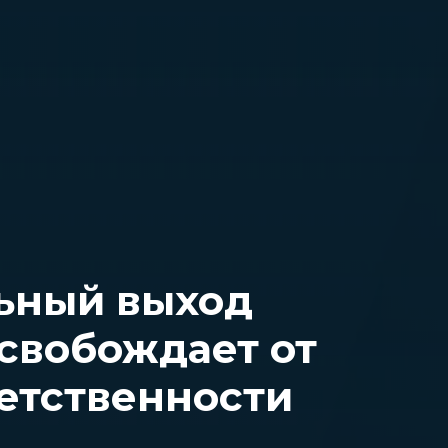
ьный выход
свобождает от
етственности