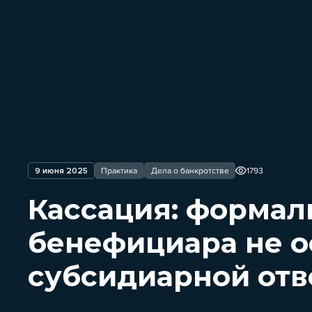
9 июня 2025
Практика
Дела о банкротстве
1793
Кассация: формал
бенефициара не о
субсидиарной отв