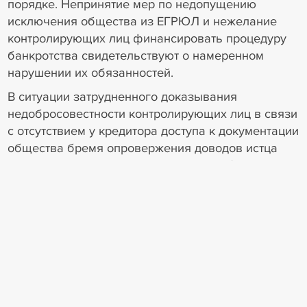
порядке. Непринятие мер по недопущению
исключения общества из ЕГРЮЛ и нежелание
контролирующих лиц финансировать процедуру
банкротства свидетельствуют о намеренном
нарушении их обязанностей.
В ситуации затрудненного доказывания
недобросовестности контролирующих лиц в связи
с отсутствием у кредитора доступа к документации
общества бремя опровержения доводов истца
возлагается на ответчиков, которые обязаны
раскрыть информацию о деятельности ООО
«Правопорядок».
Нижестоящие суды не выяснили степень
вовлеченности каждого из ответчиков в
управление обществом и не дали оценку
конкретным действиям каждого из них,
обусловившим невозможность исполнения