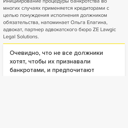
Инициирование процедуры банкротства во
многих случаях применяется кредиторами с
целью понуждения исполнения должником
обязательства, напоминает Ольга Елагина,
адвокат, партнер адвокатского бюро ZE Lawgic
Legal Solutions.
Очевидно, что не все должники
хотят, чтобы их признавали
банкротами, и предпочитают
погасить задолженность либо на
стадии объявления кредитора о
намерении обратиться в суд с
заявлением о признании должника
банкротом, либо на стадии
рассмотрения судом заявления