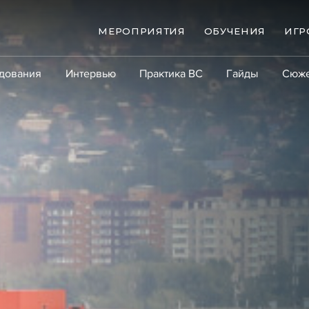
МЕРОПРИЯТИЯ
ОБУЧЕНИЯ
ИГР
дования
Интервью
Практика ВС
Гайды
Сюж
Практика
Сообщество
Эксперт PRO
Крупны
ые банкротства
Сюжеты
ниги