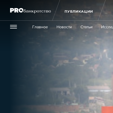
ПУБЛИКАЦИИ
Везде
Главное
Новости
Статьи
Иссле
Экономика и бизнес
Закон
Публикации
Новости
Статьи
Эксперт PRO
Интервью
Крупн
Мероприятия
Обучения
Онлайн-обучения
К
Игроки рынка
Компании
Персоны
Кейсы
Услуги
Услуги