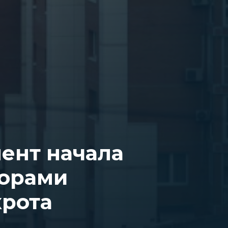
ент начала
торами
крота