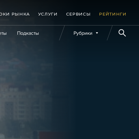
ОКИ РЫНКА
УСЛУГИ
СЕРВИСЫ
РЕЙТИНГИ
еты
Подкасты
Рубрики
е банкротства
Публикации