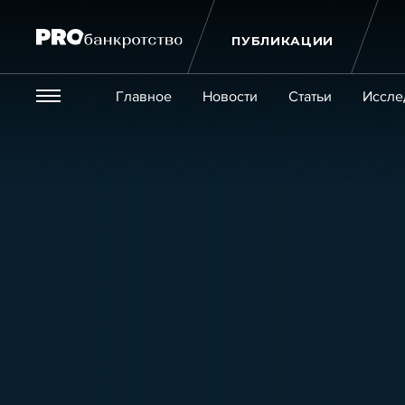
ПУБЛИКАЦИИ
Везде
Главное
Новости
Статьи
Иссле
Экономика и бизнес
Закон
Публикации
Новости
Статьи
Эксперт PRO
Интервью
Крупн
Мероприятия
Обучения
Онлайн-обучения
К
Игроки рынка
Компании
Персоны
Кейсы
Услуги
Услуги