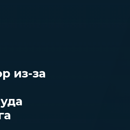
р из-за
суда
га