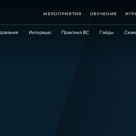
МЕРОПРИЯТИЯ
ОБУЧЕНИЯ
ИГР
дования
Интервью
Практика ВС
Гайды
Сюж
Практика
Сообщество
Эксперт PRO
Крупны
ые банкротства
Сюжеты
ниги