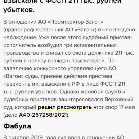
взыскали с ФССП 211 тыс. рублей
убытков.
В отношении АО «Промтрактор-Вагон»
(правопредшественник АО «Вагон») было введено
наблюдение. Уже после этого судебный пристав-
исполнитель возбудил три исполнительных
производства и списал со счета должника 211 тыс.
рублей в пользу граждан-взыскателей. По
заявлению конкурсного управляющего АО
«Вагон» суды, признав действия пристава
незаконными, взыскали с РФ в лице ФССП 211
тыс. рублей убытков. Однако жалобой службы
судебных приставов заинтересовался Верховный
суд, который
решил рассмотреть
этот спор 17 мая
(дело
А40-267258/2021
).
Фабула
В октябре 2019 года суд ввел в отношении АО