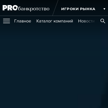
ИГРОКИ РЫНКА
Главное
Каталог компаний
Новости комп
ПУБЛИКАЦИИ
Публикации
МЕРОПРИЯТИЯ
Новости
Статьи
Эксперт PRO
Интервью
Крупные банкротства
Сюжеты
ОБУЧЕНИЯ
Мероприятия
Обучения
Онлайн-обучения
Книги
УСЛУГИ
Игроки рынка
Компании
Персоны
Кейсы
СЕРВИСЫ
Услуги
Услуги
РЕЙТИНГИ