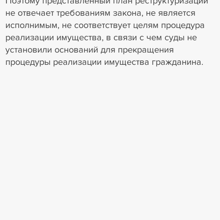
Поэтому представленный план реструктуризации
не отвечает требованиям закона, не является
исполнимым, не соответствует целям процедура
реализации имущества, в связи с чем суды не
установили оснований для прекращения
процедуры реализации имущества гражданина.
Что думает заявитель
ФУ указал, что размер оплаты труда Назарука
позволяет утвердить план реструктуризации его
долгов. Сам Назарук выступил против
удовлетворения кассационной жалобы. Он указал
на неисполнимость представленного финансовым
управляющим должника плана реструктуризации
долгов.
Что решил окружной суд
Суд округа согласился с нижестоящими судами.
Исходя из разъяснений, изложенных в п. 30