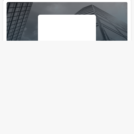
Gambit Global Intelligence
Консалтинговая фирма
Количество
Возраст
н/д
н/д
юристов
компании
(адвокатов)
18+ Реклама
…