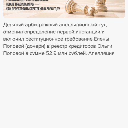
18+ Реклама
Десятый арбитражный апелляционный суд
отменил определение первой инстанции и
включил реституционное требование Елены
Поповой (дочери) в реестр кредиторов Ольги
Поповой в сумме 52,9 млн рублей. Апелляция
исходила из того, что реституционное требование
дочери подтверждено вступившим в законную
силу судебным актом и вытекает из иного
основания, нежели причинение вреда
имущественной массе отца. Признание обоих
требований обоснованными и их одновременное
включение в реестр кредиторов матери, по
мнению суда, не свидетельствуют о двойном
взыскании стоимости имущества.
Арбитражный суд Московского округа оставил