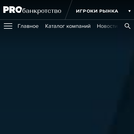
ИГРОКИ РЫНКА
Главное
Каталог компаний
Новости комп
ПУБЛИКАЦИИ
Публикации
МЕРОПРИЯТИЯ
Новости
Статьи
Эксперт PRO
Интервью
Крупные банкротства
Сюжеты
ОБУЧЕНИЯ
Мероприятия
Обучения
Онлайн-обучения
Книги
УСЛУГИ
Игроки рынка
Компании
Персоны
Кейсы
СЕРВИСЫ
Услуги
Услуги
РЕЙТИНГИ