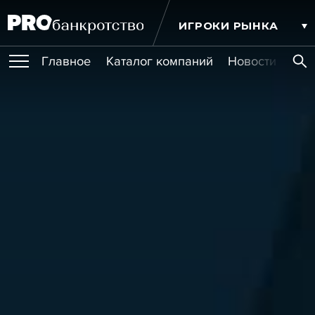
ИГРОКИ РЫНКА
Главное
Каталог компаний
Новости комп
ПУБЛИКАЦИИ
Публикации
МЕРОПРИЯТИЯ
Новости
Статьи
Эксперт PRO
Интервью
Крупные банкротства
Сюжеты
ОБУЧЕНИЯ
Мероприятия
Обучения
Онлайн-обучения
Книги
УСЛУГИ
Игроки рынка
Компании
Персоны
Кейсы
СЕРВИСЫ
Услуги
Услуги
РЕЙТИНГИ