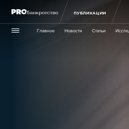
ПУБЛИКАЦИИ
Везде
Главное
Новости
Статьи
Иссле
Экономика и бизнес
Закон
Публикации
Новости
Статьи
Эксперт PRO
Интервью
Крупн
Мероприятия
Обучения
Онлайн-обучения
К
Игроки рынка
Компании
Персоны
Кейсы
Услуги
Услуги