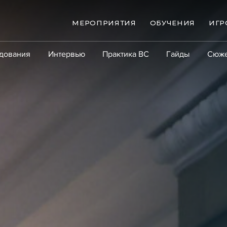
МЕРОПРИЯТИЯ
ОБУЧЕНИЯ
ИГР
дования
Интервью
Практика ВС
Гайды
Сюж
Практика
Сообщество
Эксперт PRO
Крупны
ые банкротства
Сюжеты
ниги