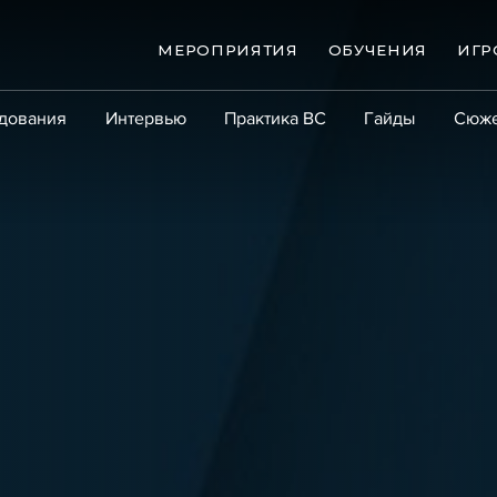
МЕРОПРИЯТИЯ
ОБУЧЕНИЯ
ИГР
дования
Интервью
Практика ВС
Гайды
Сюж
Практика
Сообщество
Эксперт PRO
Крупны
ые банкротства
Сюжеты
ниги