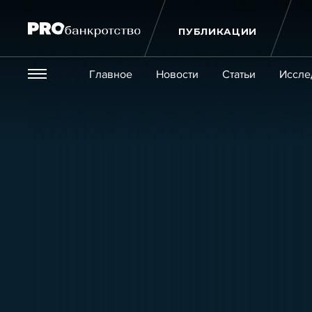
ПУБЛИКАЦИИ
Везде
Главное
Новости
Статьи
Иссле
Экономика и бизнес
Закон
Публикации
Новости
Статьи
Эксперт PRO
Интервью
Крупн
Мероприятия
Обучения
Онлайн-обучения
К
Игроки рынка
Компании
Персоны
Кейсы
Услуги
Услуги