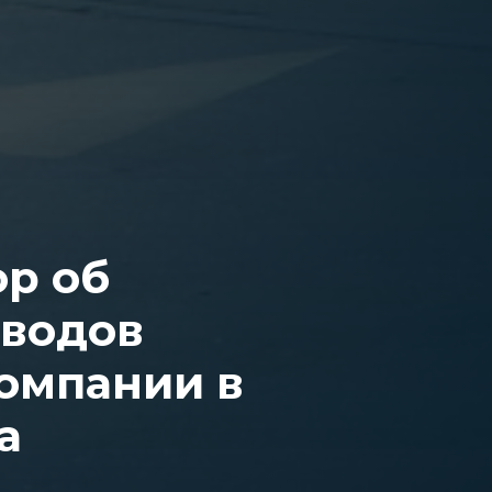
ор об
еводов
омпании в
а