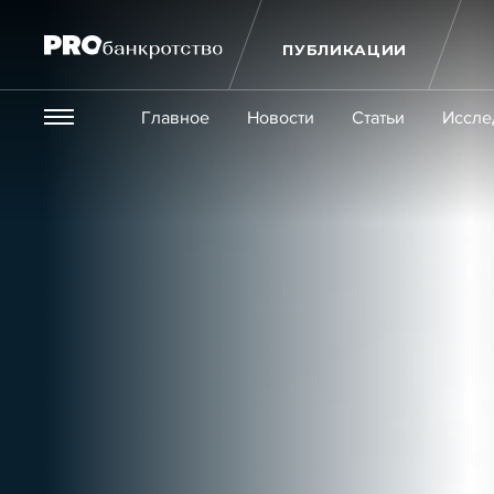
ПУБЛИКАЦИИ
Везде
Главное
Новости
Статьи
Иссле
Экономика и бизнес
Закон
Публикации
Новости
Статьи
Эксперт PRO
Интервью
Крупн
Мероприятия
Обучения
Онлайн-обучения
К
Игроки рынка
Компании
Персоны
Кейсы
Услуги
Услуги