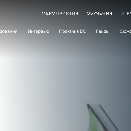
МЕРОПРИЯТИЯ
ОБУЧЕНИЯ
ИГР
дования
Интервью
Практика ВС
Гайды
Сюж
Практика
Сообщество
Эксперт PRO
Крупны
ые банкротства
Сюжеты
ниги