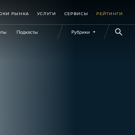
ОКИ РЫНКА
УСЛУГИ
СЕРВИСЫ
РЕЙТИНГИ
еты
Подкасты
Рубрики
е банкротства
Публикации