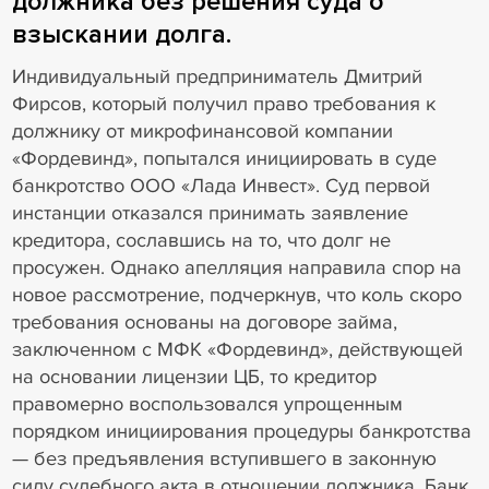
должника без решения суда о
взыскании долга.
Индивидуальный предприниматель Дмитрий
Фирсов, который получил право требования к
должнику от микрофинансовой компании
«Фордевинд», попытался инициировать в суде
банкротство ООО «Лада Инвест». Суд первой
инстанции отказался принимать заявление
кредитора, сославшись на то, что долг не
просужен. Однако апелляция направила спор на
новое рассмотрение, подчеркнув, что коль скоро
требования основаны на договоре займа,
заключенном с МФК «Фордевинд», действующей
на основании лицензии ЦБ, то кредитор
правомерно воспользовался упрощенным
порядком инициирования процедуры банкротства
— без предъявления вступившего в законную
силу судебного акта в отношении должника. Банк