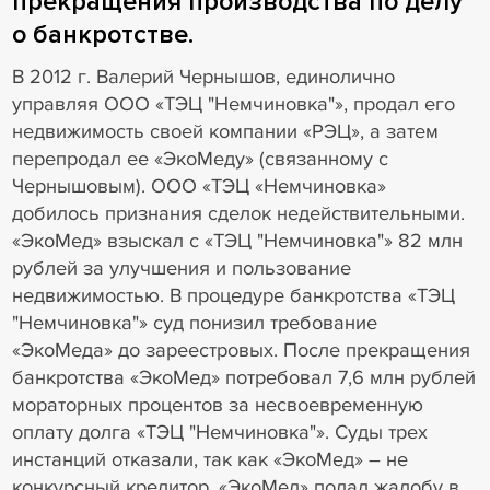
прекращения производства по делу
о банкротстве.
В 2012 г. Валерий Чернышов, единолично
управляя ООО «ТЭЦ "Немчиновка"», продал его
недвижимость своей компании «РЭЦ», а затем
перепродал ее «ЭкоМеду» (связанному с
Чернышовым). ООО «ТЭЦ «Немчиновка»
добилось признания сделок недействительными.
«ЭкоМед» взыскал с «ТЭЦ "Немчиновка"» 82 млн
рублей за улучшения и пользование
недвижимостью. В процедуре банкротства «ТЭЦ
"Немчиновка"» суд понизил требование
«ЭкоМеда» до зареестровых. После прекращения
банкротства «ЭкоМед» потребовал 7,6 млн рублей
мораторных процентов за несвоевременную
оплату долга «ТЭЦ "Немчиновка"». Суды трех
инстанций отказали, так как «ЭкоМед» – не
конкурсный кредитор. «ЭкоМед» подал жалобу в