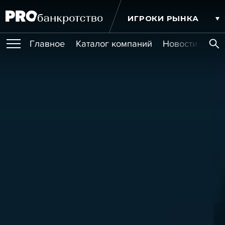
ИГРОКИ РЫНКА
Главное
Каталог компаний
Новости комп
ПУБЛИКАЦИИ
Публикации
МЕРОПРИЯТИЯ
Новости
Статьи
Эксперт PRO
Интервью
Крупные банкротства
Сюжеты
ОБУЧЕНИЯ
Мероприятия
Обучения
Онлайн-обучения
Книги
УСЛУГИ
Игроки рынка
Компании
Персоны
Кейсы
СЕРВИСЫ
Услуги
Услуги
РЕЙТИНГИ