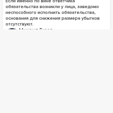
Если именно по вине ответчика
обязательства возникли у лица, заведомо
неспособного исполнить обязательства,
основания для снижения размера убытков
отсутствуют.
Михаил Гусев
адвокат, руководитель Практики разрешения
споров
Кассация отменила взыскание
«виртуальных» убытков с директора
банкрота
10 ноября
1655
ПОКАЗАТЬ 14 МАТЕРИАЛОВ
Участие в мероприятиях