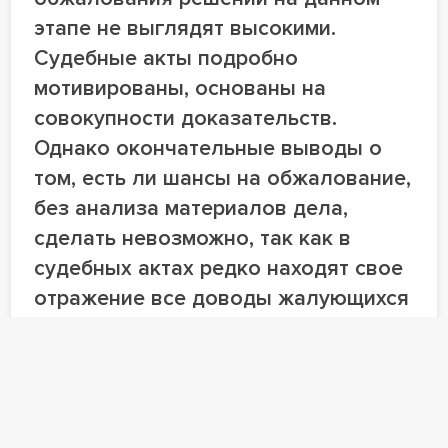
этапе не выглядят высокими.
Судебные акты подробно
мотивированы, основаны на
совокупности доказательств.
Однако окончательные выводы о
том, есть ли шансы на обжалование,
без анализа материалов дела,
сделать невозможно, так как в
судебных актах редко находят свое
отражение все доводы жалующихся
лиц, несмотря на то, что часто такие
доводы являются существенными.
Даниил Наймушин
управляющий партнер Юридическая компания
«Один к одному»