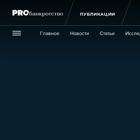
ПУБЛИКАЦИИ
Везде
Главное
Новости
Статьи
Иссле
Экономика и бизнес
Закон
Публикации
Новости
Статьи
Эксперт PRO
Интервью
Крупн
Мероприятия
Обучения
Онлайн-обучения
К
Игроки рынка
Компании
Персоны
Кейсы
Услуги
Услуги