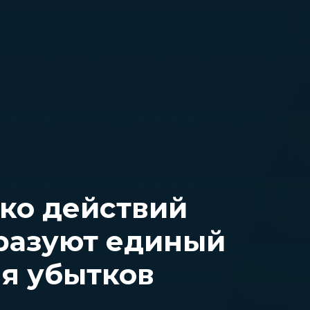
ько действий
разуют единый
я убытков