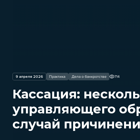
9 апреля 2026
Практика
Дела о банкротстве
714
Кассация: нескол
управляющего об
случай причинени