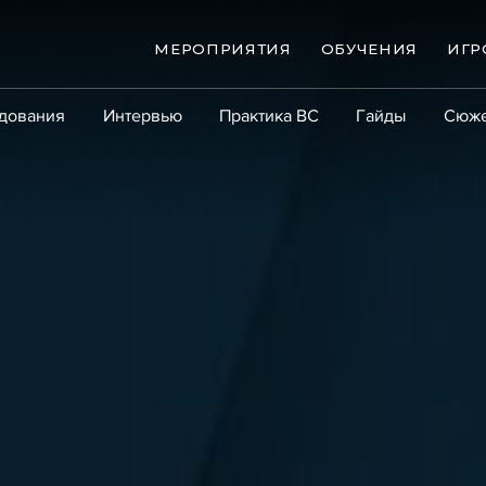
МЕРОПРИЯТИЯ
ОБУЧЕНИЯ
ИГР
дования
Интервью
Практика ВС
Гайды
Сюж
Практика
Сообщество
Эксперт PRO
Крупны
ые банкротства
Сюжеты
ниги