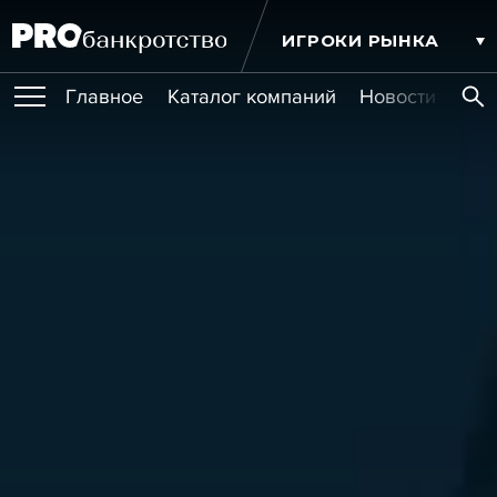
ИГРОКИ РЫНКА
Главное
Каталог компаний
Новости комп
ПУБЛИКАЦИИ
Публикации
МЕРОПРИЯТИЯ
Новости
Статьи
Эксперт PRO
Интервью
Крупные банкротства
Сюжеты
ОБУЧЕНИЯ
Мероприятия
Обучения
Онлайн-обучения
Книги
УСЛУГИ
Игроки рынка
Компании
Персоны
Кейсы
СЕРВИСЫ
Услуги
Услуги
РЕЙТИНГИ