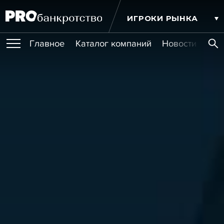
ИГРОКИ РЫНКА
Главное
Каталог компаний
Новости комп
ПУБЛИКАЦИИ
Публикации
МЕРОПРИЯТИЯ
Новости
Статьи
Эксперт PRO
Интервью
Крупные банкротства
Сюжеты
ОБУЧЕНИЯ
Мероприятия
Обучения
Онлайн-обучения
Книги
УСЛУГИ
Игроки рынка
Компании
Персоны
Кейсы
СЕРВИСЫ
Услуги
Услуги
РЕЙТИНГИ