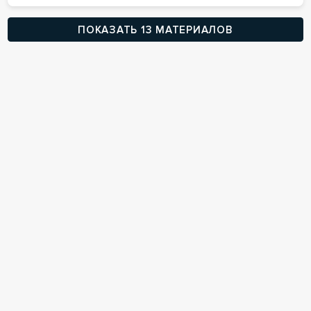
ПОКАЗАТЬ 13 МАТЕРИАЛОВ
Участие в обучениях
07
июля
2026, Вт
Вебинары
Онлайн
Субсидиарка