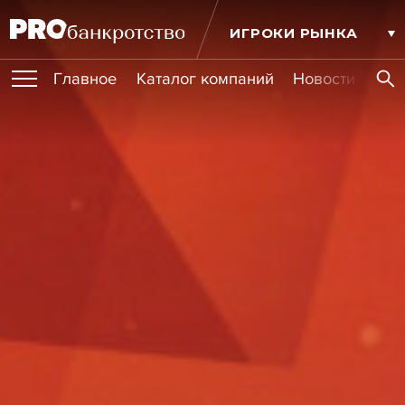
ИГРОКИ РЫНКА
Главное
Каталог компаний
Новости комп
ПУБЛИКАЦИИ
Публикации
МЕРОПРИЯТИЯ
Новости
Статьи
Эксперт PRO
Интервью
Крупные банкротства
Сюжеты
ОБУЧЕНИЯ
Мероприятия
Обучения
Онлайн-обучения
Книги
УСЛУГИ
Игроки рынка
Компании
Персоны
Кейсы
СЕРВИСЫ
Услуги
Услуги
РЕЙТИНГИ