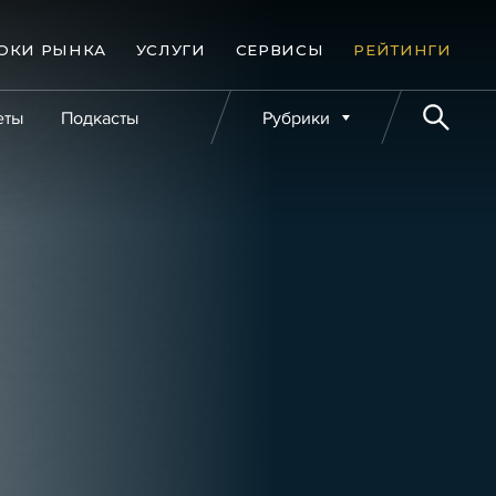
ОКИ РЫНКА
УСЛУГИ
СЕРВИСЫ
РЕЙТИНГИ
еты
Подкасты
Рубрики
е банкротства
Публикации