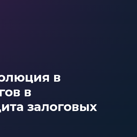
волюция в
гов в
щита залоговых