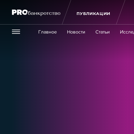
ПУБЛИКАЦИИ
Везде
Главное
Новости
Статьи
Иссле
Экономика и бизнес
Закон
Публикации
Новости
Статьи
Эксперт PRO
Интервью
Крупн
Мероприятия
Обучения
Онлайн-обучения
К
Игроки рынка
Компании
Персоны
Кейсы
Услуги
Услуги