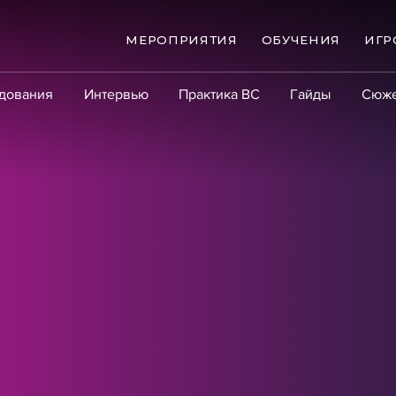
МЕРОПРИЯТИЯ
ОБУЧЕНИЯ
ИГР
дования
Интервью
Практика ВС
Гайды
Сюж
Практика
Сообщество
Эксперт PRO
Крупны
ые банкротства
Сюжеты
ниги