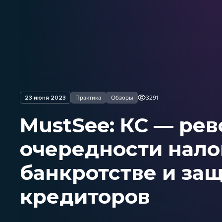
23 июня 2023
Практика
Обзоры
3291
MustSee: КС — ре
очередности нало
банкротстве и за
кредиторов