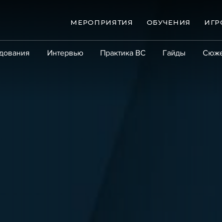
МЕРОПРИЯТИЯ
ОБУЧЕНИЯ
ИГР
дования
Интервью
Практика ВС
Гайды
Сюж
Практика
Сообщество
Эксперт PRO
Крупны
ые банкротства
Сюжеты
ниги