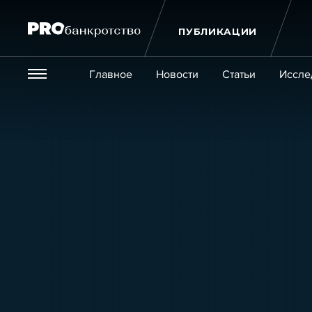
ПУБЛИКАЦИИ
Везде
Главное
Новости
Статьи
Иссле
Экономика и бизнес
Закон
Публикации
Новости
Статьи
Эксперт PRO
Интервью
Крупн
Мероприятия
Обучения
Онлайн-обучения
К
Игроки рынка
Компании
Персоны
Кейсы
Услуги
Услуги