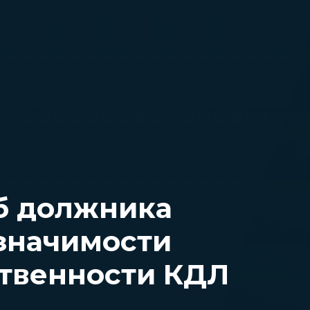
б должника
 значимости
ственности КДЛ