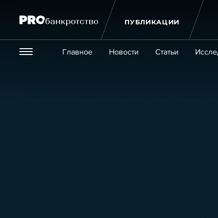
ПУБЛИКАЦИИ
Везде
Главное
Новости
Статьи
Иссле
Экономика и бизнес
Закон
Публикации
Новости
Статьи
Эксперт PRO
Интервью
Крупн
Мероприятия
Обучения
Онлайн-обучения
К
Игроки рынка
Компании
Персоны
Кейсы
Услуги
Услуги