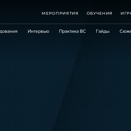
МЕРОПРИЯТИЯ
ОБУЧЕНИЯ
ИГР
дования
Интервью
Практика ВС
Гайды
Сюж
Практика
Сообщество
Эксперт PRO
Крупны
ые банкротства
Сюжеты
ниги