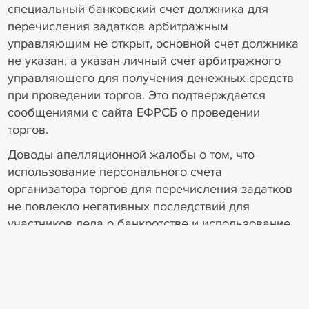
специальный банковский счет должника для
перечисления задатков арбитражным
управляющим не открыт, основной счет должника
не указан, а указан личный счет арбитражного
управляющего для получения денежных средств
при проведении торгов. Это подтверждается
сообщениями с сайта ЕФРСБ о проведении
торгов.
Доводы апелляционной жалобы о том, что
использование персонального счета
организатора торгов для перечисления задатков
не повлекло негативных последствий для
участников дела о банкротстве и использование
личного счета обусловлено возможностью
оперативного учета управляющим задатков и
надлежащего определения участников торгов,
суд апелляционной инстанции не принял во