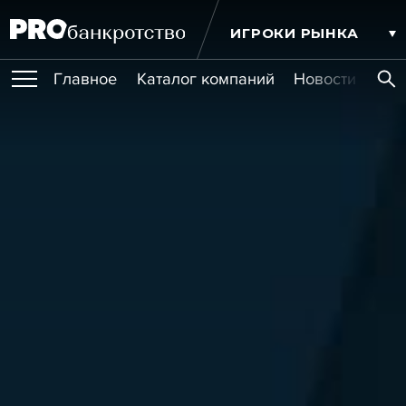
ИГРОКИ РЫНКА
Главное
Каталог компаний
Новости комп
ПУБЛИКАЦИИ
Публикации
МЕРОПРИЯТИЯ
Новости
Статьи
Эксперт PRO
Интервью
Крупные банкротства
Сюжеты
ОБУЧЕНИЯ
Мероприятия
Обучения
Онлайн-обучения
Книги
УСЛУГИ
Игроки рынка
Компании
Персоны
Кейсы
СЕРВИСЫ
Услуги
Услуги
РЕЙТИНГИ