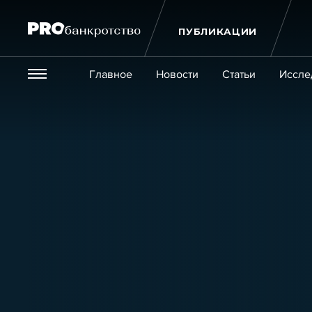
ПУБЛИКАЦИИ
Везде
Главное
Новости
Статьи
Иссле
Экономика и бизнес
Закон
Публикации
Новости
Статьи
Эксперт PRO
Интервью
Крупн
Мероприятия
Обучения
Онлайн-обучения
К
Игроки рынка
Компании
Персоны
Кейсы
Услуги
Услуги