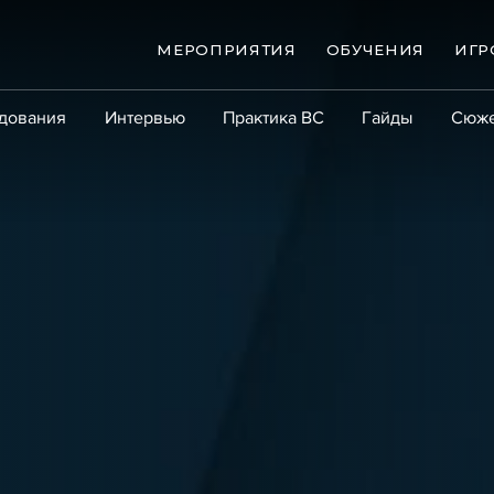
МЕРОПРИЯТИЯ
ОБУЧЕНИЯ
ИГР
дования
Интервью
Практика ВС
Гайды
Сюж
Практика
Сообщество
Эксперт PRO
Крупны
ые банкротства
Сюжеты
ниги