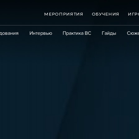
МЕРОПРИЯТИЯ
ОБУЧЕНИЯ
ИГР
дования
Интервью
Практика ВС
Гайды
Сюж
Практика
Сообщество
Эксперт PRO
Крупны
ые банкротства
Сюжеты
ниги