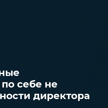
вные
по себе не
мности директора