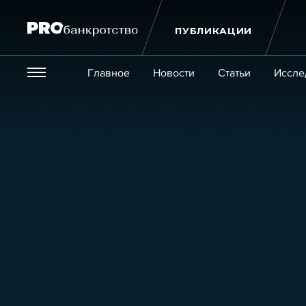
ПУБЛИКАЦИИ
Везде
Главное
Новости
Статьи
Иссле
Экономика и бизнес
Закон
Публикации
Новости
Статьи
Эксперт PRO
Интервью
Крупн
Мероприятия
Обучения
Онлайн-обучения
К
Игроки рынка
Компании
Персоны
Кейсы
Услуги
Услуги