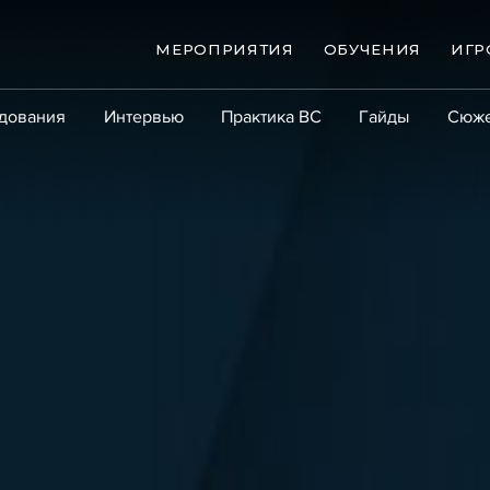
МЕРОПРИЯТИЯ
ОБУЧЕНИЯ
ИГР
дования
Интервью
Практика ВС
Гайды
Сюж
Практика
Сообщество
Эксперт PRO
Крупны
ые банкротства
Сюжеты
ниги