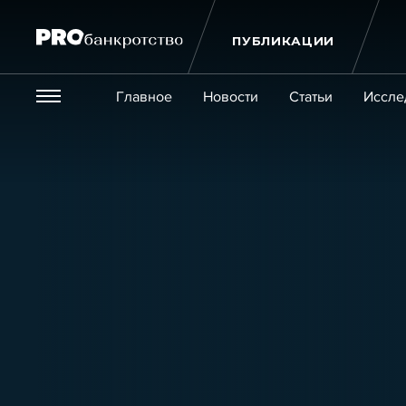
ПУБЛИКАЦИИ
Везде
Главное
Новости
Статьи
Иссле
Экономика и бизнес
Закон
Публикации
Новости
Статьи
Эксперт PRO
Интервью
Крупн
Мероприятия
Обучения
Онлайн-обучения
К
Игроки рынка
Компании
Персоны
Кейсы
Услуги
Услуги