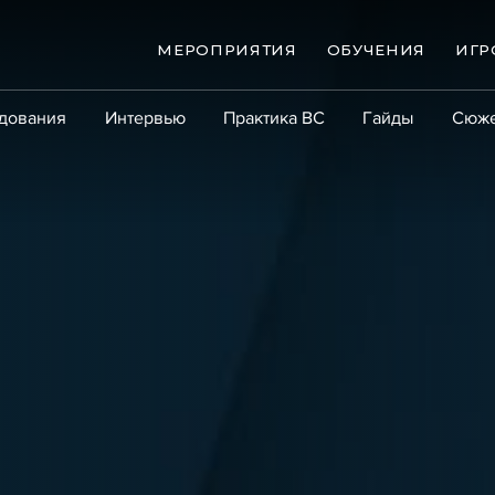
МЕРОПРИЯТИЯ
ОБУЧЕНИЯ
ИГР
дования
Интервью
Практика ВС
Гайды
Сюж
Практика
Сообщество
Эксперт PRO
Крупны
ые банкротства
Сюжеты
ниги