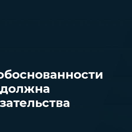
 обоснованности
 должна
зательства