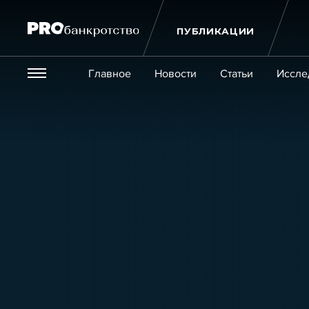
ПУБЛИКАЦИИ
Везде
Главное
Новости
Статьи
Иссле
Экономика и бизнес
Закон
Публикации
Новости
Статьи
Эксперт PRO
Интервью
Крупн
Мероприятия
Обучения
Онлайн-обучения
К
Игроки рынка
Компании
Персоны
Кейсы
Услуги
Услуги