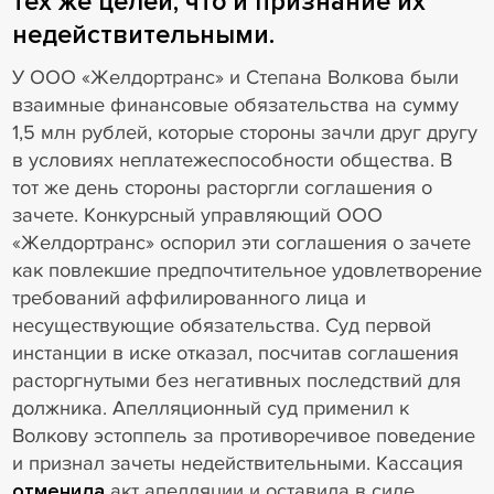
тех же целей, что и признание их
недействительными.
У ООО «Желдортранс» и Степана Волкова были
взаимные финансовые обязательства на сумму
1,5 млн рублей, которые стороны зачли друг другу
в условиях неплатежеспособности общества. В
тот же день стороны расторгли соглашения о
зачете. Конкурсный управляющий ООО
«Желдортранс» оспорил эти соглашения о зачете
как повлекшие предпочтительное удовлетворение
требований аффилированного лица и
несуществующие обязательства. Суд первой
инстанции в иске отказал, посчитав соглашения
расторгнутыми без негативных последствий для
должника. Апелляционный суд применил к
Волкову эстоппель за противоречивое поведение
и признал зачеты недействительными. Кассация
отменила
акт апелляции и оставила в силе