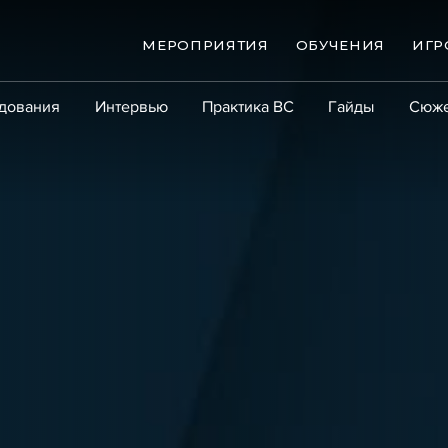
МЕРОПРИЯТИЯ
ОБУЧЕНИЯ
ИГР
дования
Интервью
Практика ВС
Гайды
Сюж
Практика
Сообщество
Эксперт PRO
Крупны
ые банкротства
Сюжеты
ниги