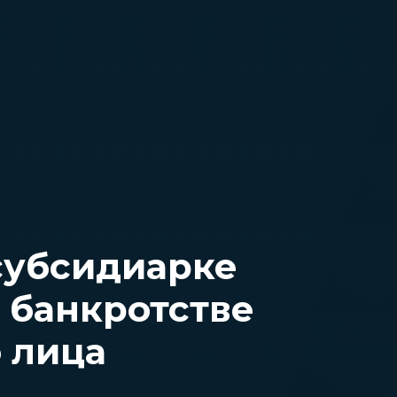
субсидиарке
 банкротстве
 лица