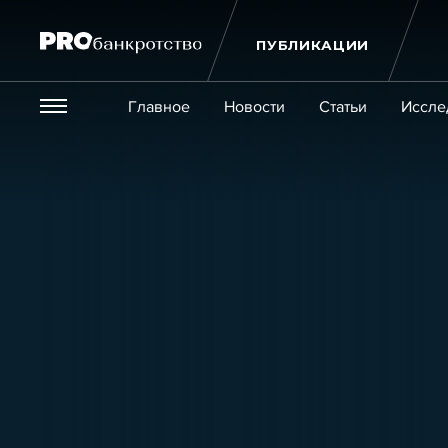
ПУБЛИКАЦИИ
Везде
Главное
Новости
Статьи
Иссле
Экономика и бизнес
Закон
Публикации
Новости
Статьи
Эксперт PRO
Интервью
Крупн
Мероприятия
Обучения
Онлайн-обучения
К
Игроки рынка
Компании
Персоны
Кейсы
Услуги
Услуги