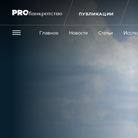
ПУБЛИКАЦИИ
Везде
Главное
Новости
Статьи
Иссле
Экономика и бизнес
Закон
Публикации
Новости
Статьи
Эксперт PRO
Интервью
Крупн
Мероприятия
Обучения
Онлайн-обучения
К
Игроки рынка
Компании
Персоны
Кейсы
Услуги
Услуги