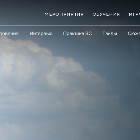
МЕРОПРИЯТИЯ
ОБУЧЕНИЯ
ИГР
дования
Интервью
Практика ВС
Гайды
Сюж
Практика
Сообщество
Эксперт PRO
Крупны
ые банкротства
Сюжеты
ниги