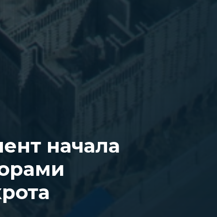
ент начала
торами
крота