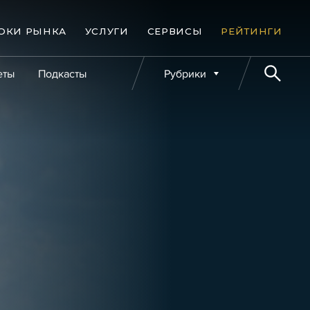
ОКИ РЫНКА
УСЛУГИ
СЕРВИСЫ
РЕЙТИНГИ
еты
Подкасты
Рубрики
е банкротства
Публикации