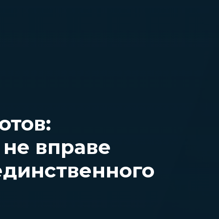
отов:
не вправе
 единственного