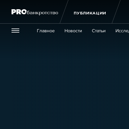
ПУБЛИКАЦИИ
Везде
Главное
Новости
Статьи
Иссле
Экономика и бизнес
Закон
Публикации
Новости
Статьи
Эксперт PRO
Интервью
Крупн
Мероприятия
Обучения
Онлайн-обучения
К
Игроки рынка
Компании
Персоны
Кейсы
Услуги
Услуги