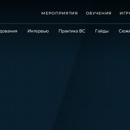
МЕРОПРИЯТИЯ
ОБУЧЕНИЯ
ИГР
дования
Интервью
Практика ВС
Гайды
Сюж
Практика
Сообщество
Эксперт PRO
Крупны
ые банкротства
Сюжеты
ниги