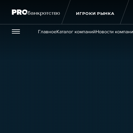
ИГРОКИ РЫНКА
Везде
Главное
Каталог компаний
Новости компан
Публикации
Новости
Статьи
Эксперт PRO
Интервью
Крупн
Мероприятия
Обучения
Онлайн-обучения
К
Игроки рынка
Компании
Персоны
Кейсы
Услуги
Услуги