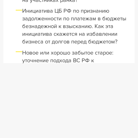
Инициатива ЦБ РФ по признанию
задолженности по платежам в бюджеты
безнадежной к взысканию. Как эта
инициатива скажется на избавлении
бизнеса от долгов перед бюджетом?
Новое или хорошо забытое старое:
уточнение подхода ВС РФ к
оспариванию сделок с отклонением от
рыночных условий
Среди спикеров сессии
Евгений Акимов
старший управляющий директор, начальник
управления принудительного взыскания и
банкротства департамента по работе с
проблемными активами Сбер
Сергей Ковалев
к.ю.н., адвокат, управляющий партнер Коллегия