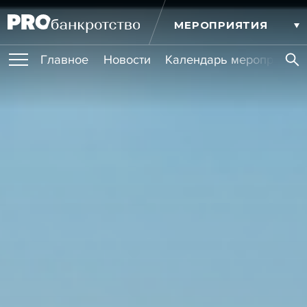
МЕРОПРИЯТИЯ
Главное
Новости
Календарь мероприятий
ПУБЛИКАЦИИ
Публикации
ОБУЧЕНИЯ
Новости
Статьи
Эксперт PRO
Интервью
Крупные банкротства
Сюжеты
ИГРОКИ РЫНКА
Мероприятия
Обучения
Онлайн-обучения
Книги
УСЛУГИ
Игроки рынка
Компании
Персоны
Кейсы
СЕРВИСЫ
Услуги
Услуги
РЕЙТИНГИ