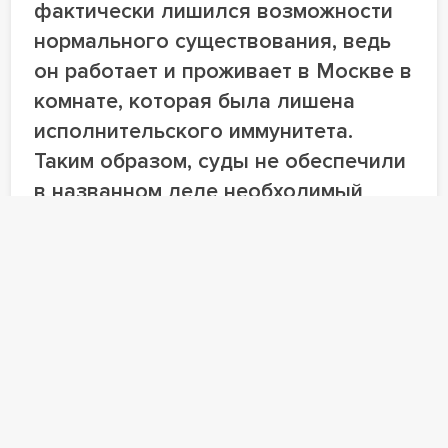
фактически лишился возможности
нормального существования, ведь
он работает и проживает в Москве в
комнате, которая была лишена
исполнительского иммунитета.
Таким образом, суды не обеспечили
в названном деле необходимый
баланс интересов должника и
кредиторов.
Дмитрий Мальбин
Адвокат Сергей Ильин отметил, что настоящее
дело продолжает ряд споров, в которых в
последнее время Верховный суд РФ проверяет
критерии поиска нижестоящими судами баланса