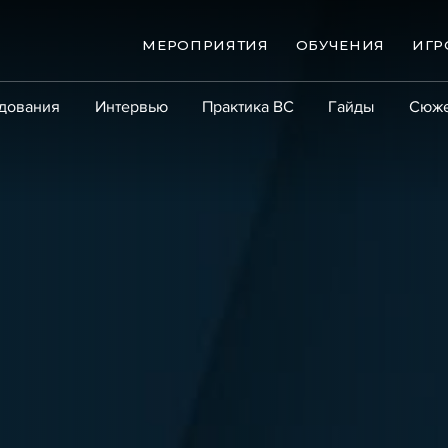
МЕРОПРИЯТИЯ
ОБУЧЕНИЯ
ИГР
дования
Интервью
Практика ВС
Гайды
Сюж
Практика
Сообщество
Эксперт PRO
Крупны
ые банкротства
Сюжеты
ниги