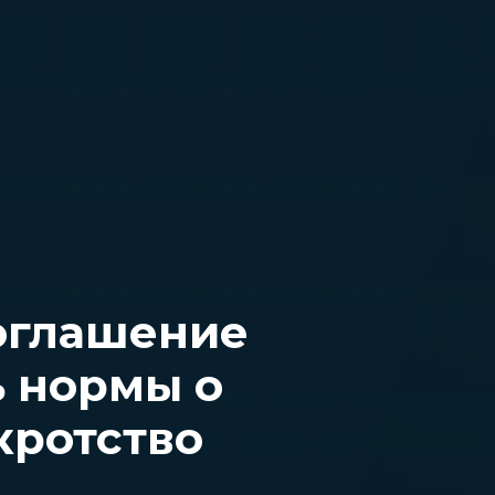
оглашение
 нормы о
кротство