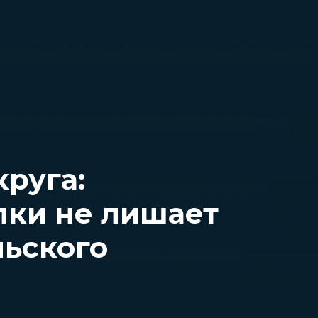
круга:
лки не лишает
ьского