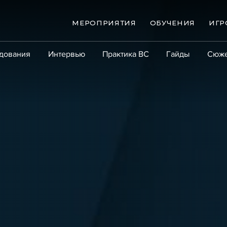
МЕРОПРИЯТИЯ
ОБУЧЕНИЯ
ИГР
дования
Интервью
Практика ВС
Гайды
Сюж
Практика
Сообщество
Эксперт PRO
Крупны
ые банкротства
Сюжеты
ниги