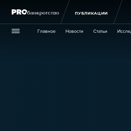
ПУБЛИКАЦИИ
Везде
Главное
Новости
Статьи
Иссле
Экономика и бизнес
Закон
Публикации
Новости
Статьи
Эксперт PRO
Интервью
Крупн
Мероприятия
Обучения
Онлайн-обучения
К
Игроки рынка
Компании
Персоны
Кейсы
Услуги
Услуги