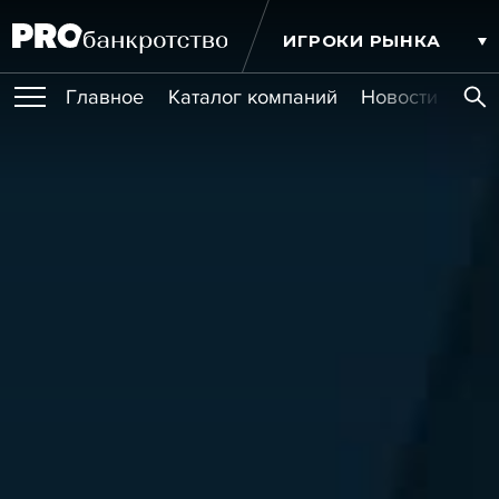
ИГРОКИ РЫНКА
Главное
Каталог компаний
Новости комп
ПУБЛИКАЦИИ
Публикации
МЕРОПРИЯТИЯ
Новости
Статьи
Эксперт PRO
Интервью
Крупные банкротства
Сюжеты
ОБУЧЕНИЯ
Мероприятия
Обучения
Онлайн-обучения
Книги
УСЛУГИ
Игроки рынка
Компании
Персоны
Кейсы
СЕРВИСЫ
Услуги
Услуги
РЕЙТИНГИ