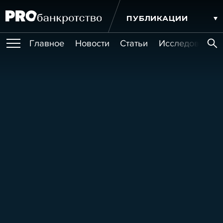
ПУБЛИКАЦИИ
Главное
Новости
Статьи
Исследования
МЕРОПРИЯТИЯ
Экономика и бизнес
Закон
Практика
Со
Публикации
ОБУЧЕНИЯ
Новости
Статьи
Эксперт PRO
Интервью
Крупные банкротства
Сюжеты
ИГРОКИ РЫНКА
Мероприятия
Обучения
Онлайн-обучения
Книги
УСЛУГИ
Игроки рынка
Компании
Персоны
Кейсы
СЕРВИСЫ
Услуги
Услуги
РЕЙТИНГИ