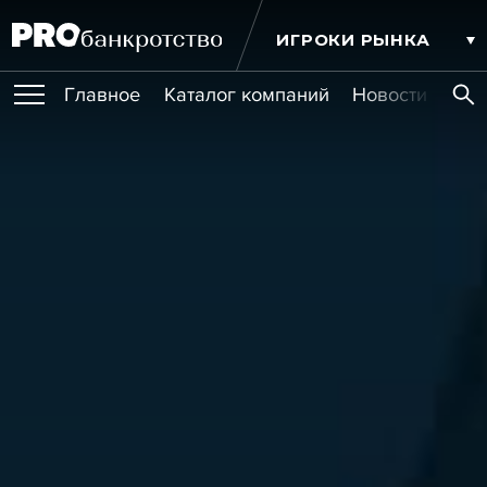
ИГРОКИ РЫНКА
Главное
Каталог компаний
Новости комп
ПУБЛИКАЦИИ
Публикации
МЕРОПРИЯТИЯ
Новости
Статьи
Эксперт PRO
Интервью
Крупные банкротства
Сюжеты
ОБУЧЕНИЯ
Мероприятия
Обучения
Онлайн-обучения
Книги
УСЛУГИ
Игроки рынка
Компании
Персоны
Кейсы
СЕРВИСЫ
Услуги
Услуги
РЕЙТИНГИ